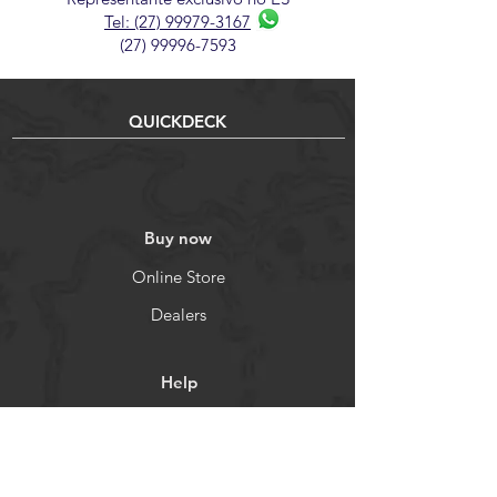
Tel: (27) 99979-3167
(27) 99996-7593
QUICKDECK
Buy now
Online Store
Dealers
Help
FAQ
Warranty